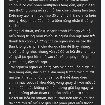
chính là cơ chế nhân multipliers tăng dần, giúp giá trị
tiền thưởng bùng nổ sau mỗi lần chiến thắng liên tiếp.
Điều này tạo nên một nhịp độ chơi hối hả, nơi mỗi biểu
tượng khớp nhau đều mở ra tiềm năng nhận thưởng
cao hơn.
Về mặt kỹ thuật, mức RTP cạnh tranh kết hợp với độ
biến động trung bình khiến Ba người lính ngự lâm trở
thành lựa chọn lý tưởng cho cả người mới và cao thủ.
Bạn không cần phải chờ đợi quá lâu để thấy những
khoản thắng nhỏ, nhưng vẫn có đủ cơ hội để chạm tay
vào giải Jackpot lớn nhờ vào các vòng quay miễn phí
(Free Spins) đầy bất ngờ.
Trải nghiệm người dùng tại vn97win.net luôn được ưu
tiên hàng đầu, đặc biệt là khả năng tương thích mượt
mà trên thiết bị di động. Bạn có thể dễ dàng điều
chỉnh mức cược và khởi động vòng quay chỉ với một cú
chạm, đảm bảo không có hiện tượng giật lag ngay cả
trong những phân đoạn cao trào nhất của trò chơi.
Để tối ưu hóa lợi nhuận, người chơi nên tận dụng chế
độ chơi thử để hiểu rõ quy luật phân phối biểu tượng