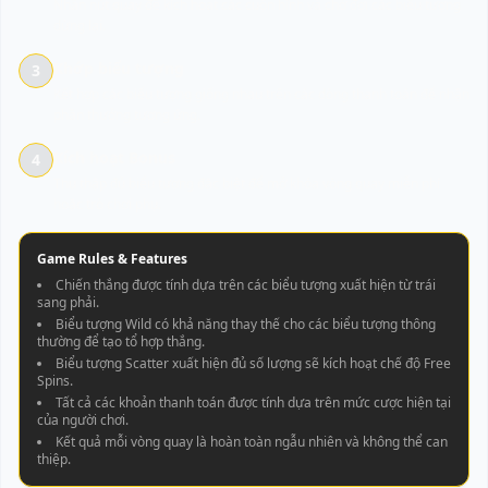
Nhấn nút quay để kích hoạt các cuộn hình và chờ đợi các biểu tượng
dừng lại.
Khớp biểu tượng
3
Kết hợp các biểu tượng giống nhau trên các dòng thanh toán để nhận
phần thưởng tương ứng.
Kích hoạt Bonus
4
Thu thập đủ biểu tượng đặc biệt để mở khóa vòng quay miễn phí
hoặc trò chơi phụ.
Game Rules & Features
Chiến thắng được tính dựa trên các biểu tượng xuất hiện từ trái
sang phải.
Biểu tượng Wild có khả năng thay thế cho các biểu tượng thông
thường để tạo tổ hợp thắng.
Biểu tượng Scatter xuất hiện đủ số lượng sẽ kích hoạt chế độ Free
Spins.
Tất cả các khoản thanh toán được tính dựa trên mức cược hiện tại
của người chơi.
Kết quả mỗi vòng quay là hoàn toàn ngẫu nhiên và không thể can
thiệp.