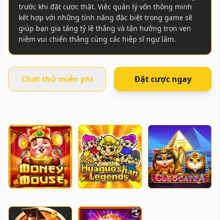
trước khi đặt cược thật. Việc quản lý vốn thông minh
kết hợp với những tính năng đặc biệt trong game sẽ
giúp bạn gia tăng tỷ lệ thắng và tận hưởng trọn vẹn
niềm vui chiến thắng cùng các hiệp sĩ ngự lâm.
Chơi thử miễn phí
Đặt cược ngay
Trò chơi gợi ý cho bạn
Chuột Kim Tiền
Truyền kỳ Hoa Quả Sơn
Ai cập